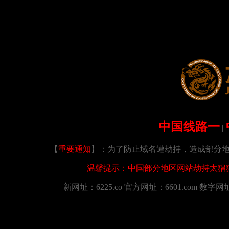
中国线路一
|
【
重要通知
】：为了防止域名遭劫持，造成部分
温馨提示：中国部分地区网站劫持太猖
新网址：6225.co 官方网址：6601.com 数字网址：3